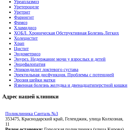
Уреаплазмоз
Уретероцеле
Уретрит
Фарингит
Фимоз
Хламидиоз
ХОБЛ. Хроническая Обструктивная Болезнь Легких
Холецистит
Храп
Цистит
Эндометриоз
Энурез. Недержание мочи у взрослых и детей
Энцефалопатия
Эпикондилит локтевого сустава
Эректильная дисфункция. Проблемы с потенцией
Эрозия шейки матки
Язвенная болезнь желудка и двенадцатиперстной кишки
Адрес нашей клиники
Поликлиника Санталь №3
353475, Краснодарский край, Геленджик, улица Колхозная,
11
Рядом остановки:
Городская поликлиника (улица Кирова),