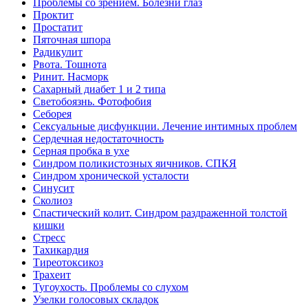
Проблемы со зрением. Болезни глаз
Проктит
Простатит
Пяточная шпора
Радикулит
Рвота. Тошнота
Ринит. Насморк
Сахарный диабет 1 и 2 типа
Светобоязнь. Фотофобия
Себорея
Сексуальные дисфункции. Лечение интимных проблем
Сердечная недостаточность
Серная пробка в ухе
Синдром поликистозных яичников. СПКЯ
Синдром хронической усталости
Синусит
Сколиоз
Спастический колит. Синдром раздраженной толстой
кишки
Стресс
Тахикардия
Тиреотоксикоз
Трахеит
Тугоухость. Проблемы со слухом
Узелки голосовых складок