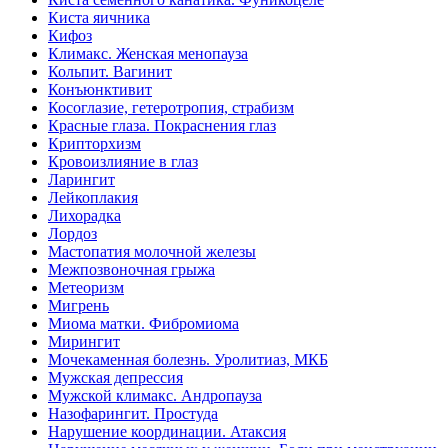
Киста яичника
Кифоз
Климакс. Женская менопауза
Кольпит. Вагинит
Конъюнктивит
Косоглазие, гетеротропия, страбизм
Красные глаза. Покраснения глаз
Крипторхизм
Кровоизлияние в глаз
Ларингит
Лейкоплакия
Лихорадка
Лордоз
Мастопатия молочной железы
Межпозвоночная грыжа
Метеоризм
Мигрень
Миома матки. Фибромиома
Мирингит
Мочекаменная болезнь. Уролитиаз, МКБ
Мужская депрессия
Мужской климакс. Андропауза
Назофарингит. Простуда
Нарушение координации. Атаксия