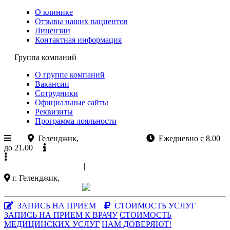
О клинике
Отзывы наших пациентов
Лицензии
Контактная информация
Группа компаний
О группе компаний
Вакансии
Сотрудники
Официальные сайты
Реквизиты
Программа лояльности
Геленджик,
ул.Колхозная 11
Ежедневно с 8.00
до 21.00
Официальный сайт
+7 (988)
521-03-33
|
+7 (86141)
5-15-47
г. Геленджик,
ул. Колхозная 11
Заказать звонок
|
MAX-мессенджер
ЗАПИСЬ НА ПРИЕМ
СТОИМОСТЬ УСЛУГ
ЗАПИСЬ НА ПРИЕМ К ВРАЧУ
СТОИМОСТЬ
МЕДИЦИНСКИХ УСЛУГ
НАМ ДОВЕРЯЮТ!