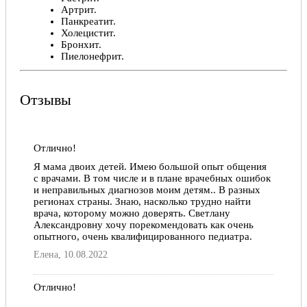
Артрит.
Панкреатит.
Холецистит.
Бронхит.
Пиелонефрит.
и другие заболевания.
Профессиональная биография
Отзывы
Еще в школе Светлане Александровне особенно
нравились химия и биология, поэтому, когда настало
время определяться с дальнейшей траектории
Отлично!
развития, выбор интуитивно был сделан в пользу
медицинского профиля.
Я мама двоих детей. Имею большой опыт общения
с врачами. В том числе и в плане врачебных ошибок
В 1979 году окончила Карагандинский
и неправильных диагнозов моим детям.. В разных
государственный медицинский институт по
регионах страны. Знаю, насколько трудно найти
направлению «Педиатрия» и сразу же начала
врача, которому можно доверять. Светлану
работать по специальности.
Александровну хочу порекомендовать как очень
опытного, очень квалифицированного педиатра.
В настоящее время осуществляет медицинскую
Елена, 10.08.2022
деятельность по направлениям: аллергология и
иммунология, гастроэнтерология, кардиология и
детская кардиология, скорая медицинская помощь,
Отлично!
инфекционные заболевания, неврология,
клиническая лабораторная диагностика, клиническая
прекрасный врач! помогла в буквальном смысле