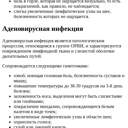
боль в горле, которая не ощущается визуально, то есть
покраснений, как правило, не наблюдается;
слегка увеличенные лимфатические узлы на шее,
болезненность которых не ощущается.
Аденовирусная инфекция
Аденовирусная инфекция является патологическим
процессом, относящимся к группе ОРВИ, и характеризуется
повреждением лимфоидной ткани и слизистой оболочки
дыхательных путей.
Сопровождается следующими симптомами:
озноб, ноющая головная боль, болезненность суставов и
мышц;
повышение температуры до 38-39 градусов на 3-й день
болезни;
заложенность носа, выделения могут быть слизистыми
или гнойными;
покраснение миндалин, сопровождающееся белым
налетом в виде точек;
увеличенные лимфатические узлы в области шеи;
охриплость голоса;
сухой или лающий кашель.