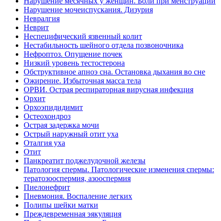
Нарушение месячных у женщин. Боли при менструации
Нарушение мочеиспускания. Дизурия
Невралгия
Неврит
Неспецифический язвенный колит
Нестабильность шейного отдела позвоночника
Нефроптоз. Опущение почек
Низкий уровень тестостерона
Обструктивное апноэ сна. Остановка дыхания во сне
Ожирение. Избыточная масса тела
ОРВИ. Острая респираторная вирусная инфекция
Орхит
Орхоэпидидимит
Остеохондроз
Острая задержка мочи
Острый наружный отит уха
Оталгия уха
Отит
Панкреатит поджелудочной железы
Патология спермы. Патологические изменения спермы:
тератозооспермия, азооспермия
Пиелонефрит
Пневмония. Воспаление легких
Полипы шейки матки
Преждевременная эякуляция