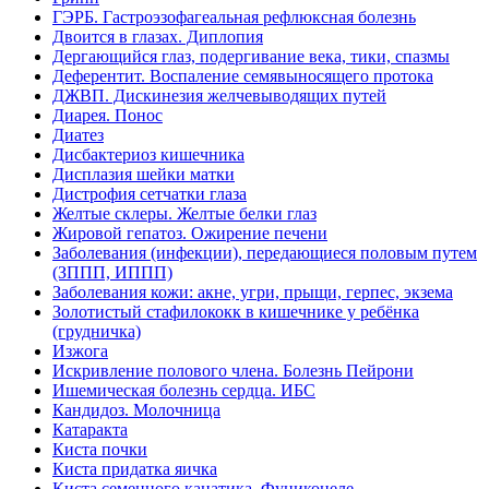
соответствующие услуги.
ГЭРБ. Гастроэзофагеальная рефлюксная болезнь
Двоится в глазах. Диплопия
Пятков Е.В., 30.08.2018
Дергающийся глаз, подергивание века, тики, спазмы
Деферентит. Воспаление семявыносящего протока
ДЖВП. Дискинезия желчевыводящих путей
Отлично!
Диарея. Понос
Выражаю благодарность педиатру Нечаевой
Диатез
Светлане Александровне за скрупулезный подход к
Дисбактериоз кишечника
решению проблемы, с которой мы обратились. Хочу
Дисплазия шейки матки
отметить, что врач очень внимательно и подробно
Дистрофия сетчатки глаза
проанализировала нашу ситуацию, посколько могу
Желтые склеры. Желтые белки глаз
судить, профессионально поставила диагноз,
Жировой гепатоз. Ожирение печени
назначила взвешенное и щадящее лечение. Спасибо
Заболевания (инфекции), передающиеся половым путем
персоналу клиники за приветливое отношение и
(ЗППП, ИППП)
профессионализм!
Заболевания кожи: акне, угри, прыщи, герпес, экзема
Гончарова А.В., 07.08.2018
Золотистый стафилококк в кишечнике у ребёнка
(грудничка)
Изжога
Искривление полового члена. Болезнь Пейрони
Ишемическая болезнь сердца. ИБС
Кандидоз. Молочница
Катаракта
Киста почки
Киста придатка яичка
Киста семенного канатика. Фуникоцеле