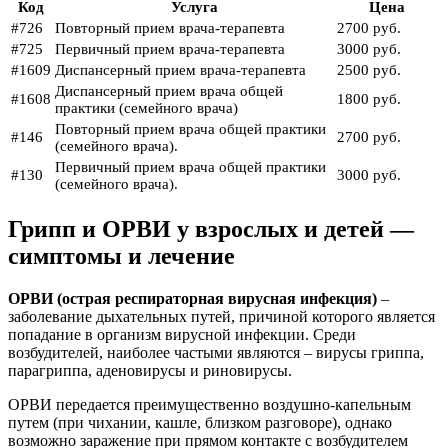
Код
Услуга
Цена
#726
Повторный прием врача-терапевта
2700 руб.
#725
Первичный прием врача-терапевта
3000 руб.
#1609
Диспансерный прием врача-терапевта
2500 руб.
Диспансерный прием врача общей
#1608
1800 руб.
практики (семейного врача)
Повторный прием врача общей практики
#146
2700 руб.
(семейного врача).
Первичный прием врача общей практики
#130
3000 руб.
(семейного врача).
Грипп и ОРВИ у взрослых и детей —
симптомы и лечение
ОРВИ (острая респираторная вирусная инфекция)
–
заболевание дыхательных путей, причиной которого является
попадание в организм вирусной инфекции. Среди
возбудителей, наиболее частыми являются – вирусы гриппа,
парагриппа, аденовирусы и риновирусы.
ОРВИ передается преимущественно воздушно-капельным
путем (при чихании, кашле, близком разговоре), однако
возможно заражение при прямом контакте с возбудителем