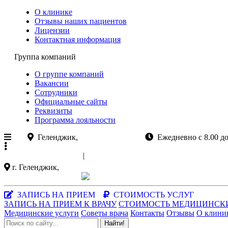
О клинике
Отзывы наших пациентов
Лицензии
Контактная информация
Группа компаний
О группе компаний
Вакансии
Сотрудники
Официальные сайты
Реквизиты
Программа лояльности
Геленджик,
ул.Колхозная 11
Ежедневно с 8.00 
+7 (988)
521-03-33
|
+7 (86141)
5-15-47
г. Геленджик,
ул. Колхозная 11
Заказать звонок
|
MAX-мессенджер
ЗАПИСЬ НА ПРИЕМ
СТОИМОСТЬ УСЛУГ
ЗАПИСЬ НА ПРИЕМ К ВРАЧУ
СТОИМОСТЬ МЕДИЦИНСК
Медицинские услуги
Советы врача
Контакты
Отзывы
О клини
Найти!