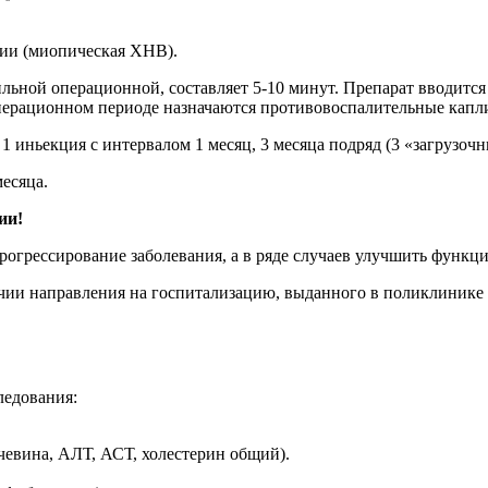
ии (миопическая ХНВ).
ьной операционной, составляет 5-10 минут. Препарат вводится 
рационном периоде назначаются противовоспалительные капли 
1 иньекция с интервалом 1 месяц, 3 месяца подряд (3 «загрузочн
есяца.
ии!
рогрессирование заболевания, а в ряде случаев улучшить функц
ии направления на госпитализацию, выданного в поликлинике 
ледования:
чевина, АЛТ, АСТ, холестерин общий).