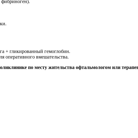
 фибриноген).
ки.
га + гликированный гемоглобин.
ля оперативного вмешательства.
поликлинике по месту жительства офтальмологом или терапе