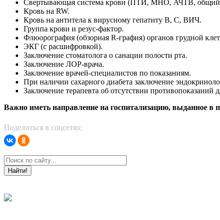
Свертывающая система крови (ПТИ, МНО, АЧТВ, общий
Кровь на RW.
Кровь на антитела к вирусному гепатиту В, С, ВИЧ.
Группа крови и резус-фактор.
Флюорография (обзорная R-графия) органов грудной клет
ЭКГ (с расшифровкой).
Заключение стоматолога о санации полости рта.
Заключение ЛОР-врача.
Заключение врачей-специалистов по показаниям.
При наличии сахарного диабета заключение эндокриноло
Заключение терапевта об отсутствии противопоказаний д
Важно иметь направление на госпитализацию, выданное в 
Поделиться в соцсетях:
Найти!