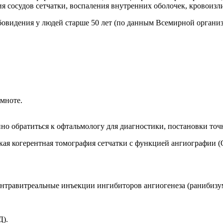
 сосудов сетчатки, воспаления внутренних оболочек, кровоизли
бовидения у людей старше 50 лет (по данным Всемирной организ
емноте.
о обратиться к офтальмологу для диагностики, постановки точн
ская когерентная томография сетчатки с функцией ангиографии (
нтравитреальные инъекции ингибиторов ангиогенеза (ранибизума
Д).