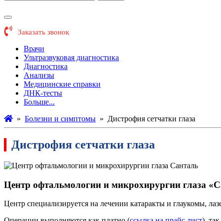
Заказать звонок
Врачи
Ультразвуковая диагностика
Диагностика
Анализы
Медицинские справки
ДНК-тесты
Больше...
»
Болезни и симптомы
»
Дистрофия сетчатки глаза
Дистрофия сетчатки глаза
Центр офтальмологии и микрохирургии глаза «Са
Центр специализируется на лечении катаракты и глаукомы, лаз
Операции выполняются как платно (
ссылка на прайс лист
), та