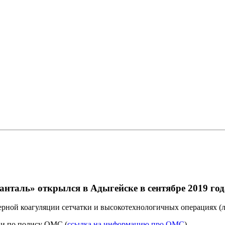
нталь» открылся в Адыгейске в сентябре 2019 год
ерной коагуляции сетчатки и высокотехнологичных операциях (л
к и по полису ОМС (
ссылка на информацию про ОМС
).