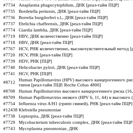
#7734
Anaplasma phagocytophilum, ДНК [реал-тайм ПЦР]
#7735
Bordetella pertussis, ДНК [реал-тайм ПЦР]
#7736
Borrelia burgdorferi s.l., ДНК [реал-тайм ПЦР]
#7737
Ehrlichia chaffeensis, ДНК [реал-тайм ПЦР]
#7774
Giardia lamblia, ДНК [реал-тайм ПЦР]
#7719
HBV, ДНК количественно [реал-тайм ПЦР]
#7718
HBV, ДНК [реал-тайм ПЦР]
#7767
HCV, РНК количественно, высокочувствительный метод [
#7720
HCV, РНК [реал-тайм ПЦР]
#7739
HDV, РНК [ПЦР]
#7740
Helicobacter pylori, ДНК [реал-тайм ПЦР]
#7741
HGV, РНК [ПЦР]
Human Papillomavirus (HPV) высокого канцерогенного риска
#8712
типов [реал-тайм ПЦР, Roche Cobas 4800]
#8708
Human Papillomavirus высокого канцерогенного риска (16, 
#8709
Human Papillomavirus низкого (HPV 6, 11, 44) и высокого (HP
#7754
Influenza virus A/H1 (грипп свиней), РНК [реал-тайм ПЦР]
#12438
Klebsiella pneumoniae
#7738
Leptospira, ДНК [реал-тайм ПЦР]
#7729
Mycobacterium tuberculosis complex, ДНК [реал-тайм ПЦР
#7743
Mycoplasma pneumoniae, ДНК