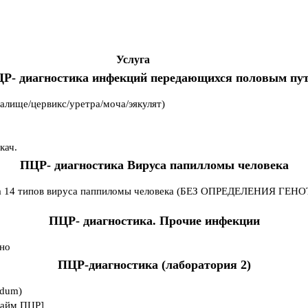
Услуга
Р- диагностика инфекций передающихся половым пу
алище/цервикс/уретра/моча/эякулят)
кач.
ПЦР- диагностика Вируса папилломы человека
на 14 типов вируса паппиломы человека (БЕЗ ОПРЕДЕЛЕНИЯ ГЕНОТ
ПЦР- диагностика. Прочие инфекции
нно
ПЦР-диагностика (лаборатория 2)
idum)
тайм ПЦР]