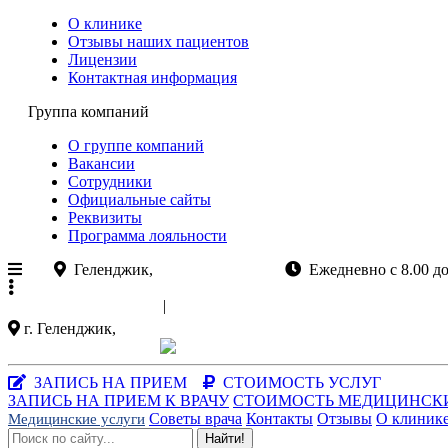
О клинике
Отзывы наших пациентов
Лицензии
Контактная информация
Группа компаний
О группе компаний
Вакансии
Сотрудники
Официальные сайты
Реквизиты
Программа лояльности
Геленджик,
ул.Колхозная 11
Ежедневно с 8.00 
+7 (988)
521-03-33
|
+7 (86141)
5-15-47
г. Геленджик,
ул. Колхозная 11
Заказать звонок
|
MAX-мессенджер
ЗАПИСЬ НА ПРИЕМ
СТОИМОСТЬ УСЛУГ
ЗАПИСЬ НА ПРИЕМ К ВРАЧУ
СТОИМОСТЬ МЕДИЦИНСК
Советы врача
Контакты
Отзывы
О клиник
Медицинские услуги
Найти!