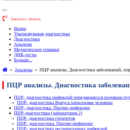
Заказать звонок
Врачи
Ультразвуковая диагностика
Диагностика
Анализы
Медицинские справки
ДНК-тесты
Больше...
»
Анализы
»
ПЦР анализы. Диагностика заболеваний, п
ПЦР анализы. Диагностика заболева
ПЦР- диагностика инфекций передающихся половым пу
ПЦР- диагностика Вируса папилломы человека
ПЦР- диагностика. Прочие инфекции
ПЦР-диагностика (лаборатория 2)
ПЦР- диагностика гепатитов
ПЦР- диагностика. Прочие инфекции
ПЦР- диагностика респираторных инфекций