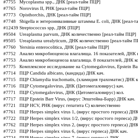
#7755
Mycoplasma spp., ДНК [реал-тайм ПЦР]
#7765
Norovirus II, РНК [реал-тайм ПЦР]
#7773
Opisthorchis, ДНК [реал-тайм ПЦР]
#7748
Shigella и энтероинвазивные штаммы E. coli, ДНК [реал-
#12439
Streptococcus spp, ДНК [ПЦР]
#9504
Ureaplasma parvum, ДНК количественно [реал-тайм ПЦР]
#9505
Ureaplasma urealyticum, ДНК количественно [реал-тайм П
#7760
Yersinia enterocolitica, ДНК [реал-тайм ПЦР]
#7752
Анализ микробиоценоза влагалища. 16 показателей, ДНК 
#7753
Анализ микробиоценоза влагалища. 8 показателей, ДНК к
#7775
Комплексное исследование на Cytomegalovirus, Epstein Ba
#7714
ПЦР Candida albicans, (кандида) ДНК кач.
#7715
ПЦР Chlamydia trachomatis, (хламидия трахоматис) ДНК к
#7716
ПЦР Cytomegalovirus, ДНК (Цитомегаловирус) кач.
#7771
ПЦР Cytomegalovirus, ДНК (Цитомегаловирус) кол.
#7717
ПЦР Epstein Barr Virus, (вирус Эпштейна-Барр) ДНК кач.
#7721
ПЦР HCV, РНК (вирус гепатита C) количественно
#7761
ПЦР Herpes simplex virus 1, (вирус простого герпеса) ДНК
#7722
ПЦР Herpes simplex virus 1/2, (вирус простого герпеса) 
#7762
ПЦР Herpes simplex virus 2, (вирус простого герпеса) ДНК
#7723
ПЦР Herpes simplex virus 6, (вирус герпеса) ДНК кач.
#7724
ПЦР Herpes simplex virus 7, (вирус герпеса) ДНК