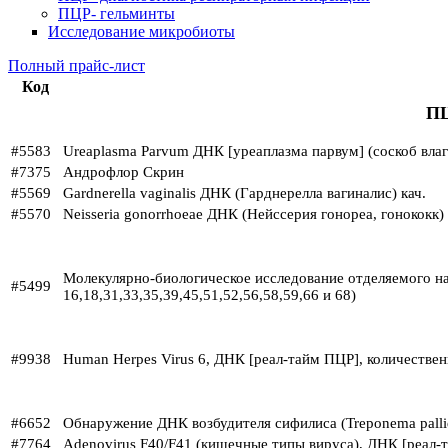
ПЦР- гельминты
Исследование микробиоты
Полный прайс-лист
Код
ПЦ
#5583
Ureaplasma Parvum ДНК [уреаплазма парвум] (соскоб влаг
#7375
Андрофлор Скрин
#5569
Gardnerella vaginalis ДНК (Гарднерелла вагиналис) кач.
#5570
Neisseria gonorrhoeae ДНК (Нейссерия гонореа, гонококк) 
Молекулярно-биологическое исследование отделяемого 
#5499
16,18,31,33,35,39,45,51,52,56,58,59,66 и 68)
#9938
Human Herpes Virus 6, ДНК [реал-тайм ПЦР], количестве
#6652
Обнаружение ДНК возбудителя сифилиса (Treponema pall
#7764
Adenovirus F40/F41 (кишечные типы вируса), ДНК [реал-