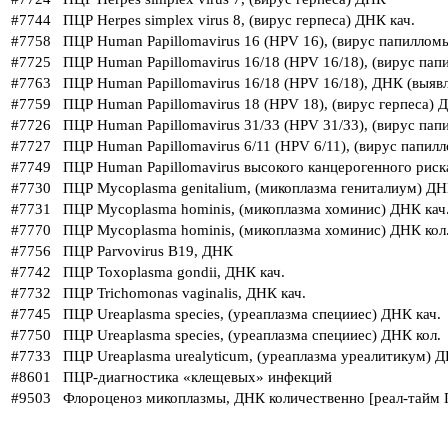
#7744
ПЦР Herpes simplex virus 8, (вирус герпеса) ДНК кач.
#7758
ПЦР Human Papillomavirus 16 (HPV 16), (вирус папилломы
#7725
ПЦР Human Papillomavirus 16/18 (HPV 16/18), (вирус пап
#7763
ПЦР Human Papillomavirus 16/18 (HPV 16/18), ДНК (выяв
#7759
ПЦР Human Papillomavirus 18 (HPV 18), (вирус герпеса) 
#7726
ПЦР Human Papillomavirus 31/33 (HPV 31/33), (вирус пап
#7727
ПЦР Human Papillomavirus 6/11 (HPV 6/11), (вирус папил
#7749
ПЦР Human Papillomavirus высокого канцерогенного риска (
#7730
ПЦР Mycoplasma genitalium, (микоплазма гениталиум) ДН
#7731
ПЦР Mycoplasma hominis, (микоплазма хоминис) ДНК кач
#7770
ПЦР Mycoplasma hominis, (микоплазма хоминис) ДНК кол
#7756
ПЦР Parvovirus B19, ДНК
#7742
ПЦР Toxoplasma gondii, ДНК кач.
#7732
ПЦР Trichomonas vaginalis, ДНК кач.
#7745
ПЦР Ureaplasma species, (уреаплазма специиес) ДНК кач.
#7750
ПЦР Ureaplasma species, (уреаплазма специиес) ДНК кол.
#7733
ПЦР Ureaplasma urealyticum, (уреаплазма уреалитикум) Д
#8601
ПЦР-диагностика «клещевых» инфекций
#9503
Флороценоз микоплазмы, ДНК количественно [реал-тайм