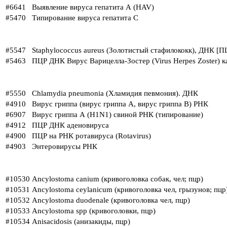
#6641
Выявление вируса гепатита А (HAV)
#5470
Типирование вируса гепатита С
#5547
Staphylococcus aureus (Золотистый стафилококк), ДНК [П
#5463
ПЦР ДНК Вирус Варицелла-Зостер (Virus Herpes Zoster) к
#5550
Chlamydia pneumonia (Хламидия певмония). ДНК
#4910
Вирус гриппа (вирус гриппа А, вирус гриппа В) РНК
#6907
Вирус гриппа А (H1N1) свиной РНК (типирование)
#4912
ПЦР ДНК аденовируса
#4900
ПЦР на РНК ротавируса (Rotavirus)
#4903
Энтеровирусы РНК
#10530
Ancylostoma canium (кривоголовка собак, чел; пцр)
#10531
Ancylostoma ceylanicum (кривоголовка чел, грызунов; пцр
#10532
Ancylostoma duodenale (кривоголовка чел, пцр)
#10533
Ancylostoma spp (кривоголовки, пцр)
#10534
Anisacidosis (анизакиды, пцр)