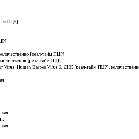
тайм ПЦР]
ЦР]
количественно [реал-тайм ПЦР]
оличественно [реал-тайм ПЦР]
rr Virus, Human Herpes Virus 6, ДНК [реал-тайм ПЦР], количественн
ач.
 кач.
ДНК
 кач.