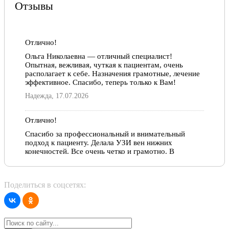
Гомельский государственный медицинский
Отзывы
университет.
Лечебно-профилактическое дело, 2005 год.
Отлично!
Акушерство и гинекология, 2006 год.
Ольга Николаевна — отличный специалист!
Ультразвуковая диагностика, 2014 год.
Опытная, вежливая, чуткая к пациентам, очень
располагает к себе. Назначения грамотные, лечение
эффективное. Спасибо, теперь только к Вам!
Надежда, 17.07.2026
Отлично!
Спасибо за профессиональный и внимательный
подход к пациенту. Делала УЗИ вен нижних
конечностей. Все очень четко и грамотно. В
следующий раз обязательно обращусь к этому
врачу. Еще раз спасибо!
Надия, 02.12.2022
Поделиться в соцсетях:
Отлично!
Уже несколько лет наблюдаюсь у Ольги Николаевны,
очень рада, что встретила такого чуткого,