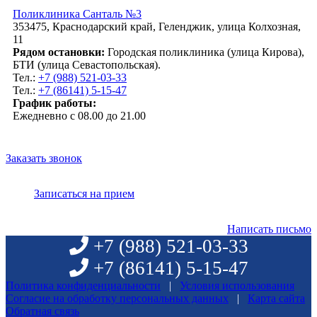
Спасибо доктору и клинике.
Поликлиника Санталь №3
Оксана Николаевна Хорошая, 03.12.2019
353475, Краснодарский край, Геленджик, улица Колхозная,
11
Рядом остановки:
Городская поликлиника (улица Кирова),
Отлично!
БТИ (улица Севастопольская).
Тел.:
+7 (988) 521-03-33
Ольга Николаевна очень чуткий, внимательный врач.
Тел.:
+7 (86141) 5-15-47
Отличный специалист. Я очень рада, что нашла
своего врача, теперь обращаюсь только к ней.
График работы:
Ежедневно с 08.00 до 21.00
Алена, 27.11.2019
Отлично!
Заказать звонок
Очень хороший доктор!
Юлия , 10.10.2019
Записаться на прием
Написать письмо
+7 (988)
521-03-33
+7 (86141)
5-15-47
Политика конфиденциальности
|
Условия использования
Согласие на обработку персональных данных
|
Карта сайта
Обратная связь