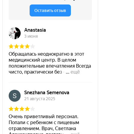
Отлично!
Выбирала врача по отзывам и близости к дому. На
осмотр пришла без жалоб, обследоваться после
родов. Задавала много вопросов, уточняла. Осмотр
был безболезненный. Сразу на приеме сделали УЗИ.
Врач очень вежливая и внимательная. Анализы
пришли на электронку, не нужно ходить на
повторный приём, тк все оказалось в норме.
Рекомендую. В клинике и у Давиденко была первый
раз, все понравилось, приятный персонал, на
ресепшн и в клинике. Доброжелательные и
улыбчивые.. Большая редкость в наше время.
Лариса, 15.05.2021
Отлично!
Лучший доктор! Только к ней!
Евгения, 19.02.2021
Отлично!
Приехала сюда после отвратительного приема
ночью в городской гинекологии. Там меня послали
прямым текстом с кровотечением длиной в 9 дней.