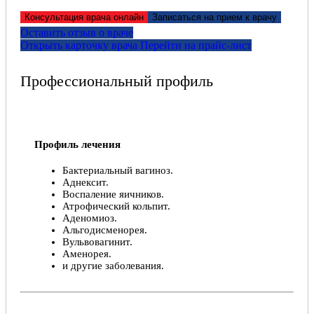
Консультация врача онлайн
Записаться на прием к врачу
Оставить отзыв о враче
Открыть карточку врача
Перейти на прайс-лист
Профессиональный профиль
Профиль лечения
Бактериальный вагиноз.
Аднексит.
Воспаление яичников.
Атрофический кольпит.
Аденомиоз.
Альгодисменорея.
Вульвовагинит.
Аменорея.
и другие заболевания.
Профессиональная биография