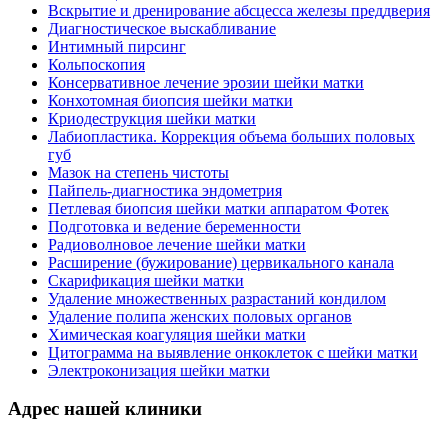
Отлично!
Вскрытие и дренирование абсцесса железы преддверия
Диагностическое выскабливание
Давиденко О.Н. (гинеколог) очень внимательная,
Интимный пирсинг
приятная, располагающая, спасибо большое!
Кольпоскопия
Кристина, 14.08.2020
Консервативное лечение эрозии шейки матки
Конхотомная биопсия шейки матки
Криодеструкция шейки матки
Отлично!
Лабиопластика. Коррекция объема больших половых
Хотелось бы выразить огромную благодарность
губ
всему коллективу «Санталь», в частности Давиденко
Мазок на степень чистоты
Ольге Николаевне, настоящий профессионал своего
Пайпель-диагностика эндометрия
дела. Еще хотелось бы отличить Пугачёву Инну
Петлевая биопсия шейки матки аппаратом Фотек
Анатольевну, очень приятная и доброжелательная
Подготовка и ведение беременности
девушка, хорошо знает свою работу и замечательно
Радиоволновое лечение шейки матки
с ней справляется.
Расширение (бужирование) цервикального канала
Скарификация шейки матки
Благодарный пациент, 29.07.2020
Удаление множественных разрастаний кондилом
Удаление полипа женских половых органов
Отлично!
Химическая коагуляция шейки матки
Цитограмма на выявление онкоклеток с шейки матки
Ольга Николаевна мне очень понравилась, как
Электроконизация шейки матки
доктор. Внимательная, добрая, с юмором. Она
смотрела мою дочь, которая у такого специалиста
Адрес нашей клиники
была первый раз, и очень стеснялась. Ольга
Николаевна отнеслась с пониманием и терпением. В
процессе осмотра все рассказала и объяснила.