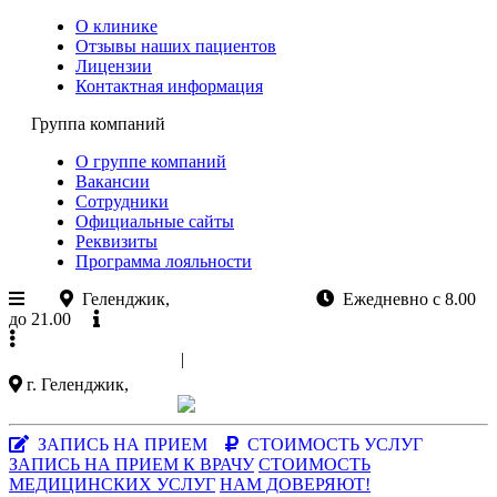
О клинике
Отзывы наших пациентов
Лицензии
Контактная информация
Группа компаний
О группе компаний
Вакансии
Сотрудники
Официальные сайты
Реквизиты
Программа лояльности
Геленджик,
ул.Колхозная 11
Ежедневно с 8.00
до 21.00
Официальный сайт
+7 (988)
521-03-33
|
+7 (86141)
5-15-47
г. Геленджик,
ул. Колхозная 11
Заказать звонок
|
MAX-мессенджер
ЗАПИСЬ НА ПРИЕМ
СТОИМОСТЬ УСЛУГ
ЗАПИСЬ НА ПРИЕМ К ВРАЧУ
СТОИМОСТЬ
МЕДИЦИНСКИХ УСЛУГ
НАМ ДОВЕРЯЮТ!