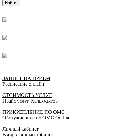
Найти!
внимательного врача и большого профессионала!
Спасибо ей большое!
Елена, 27.04.2022
Отлично!
Уважаемое руководство клиники «Санталь» прошу
объявить благодарность доктору Давиденко Ольге
Николаевне. Доктор от Бога, компетентный,
внимательный, доктор, который работает на
результат, на благо пациенту. Я, просто считаю,
чудом, что на прием попала именно к Ольге
Николаевне. Также, хочется сказать большое
ЗАПИСЬ НА ПРИЕМ
спасибо ресепшн за отличную работу, вежливость,
Расписание онлайн
внимательность, компетентность. Осталась очень
довольна вашим центром. Пожелания всему
СТОИМОСТЬ УСЛУГ
коллективу сохранить всё это в нашем социуме.
Прайс услуг. Калькулятор
Благодарю!!! Процветания Вам!!!
Пациент, 27.09.2021
ПРИКРЕПЛЕНИЕ ПО ОМС
Обслуживание по ОМС On-line
Отлично!
Личный кабинет
Огромное спасибо врачу УЗИ Ольге Николаевне! За
Вход в личный кабинет
профессионализм, внимание и хорошее отношение.