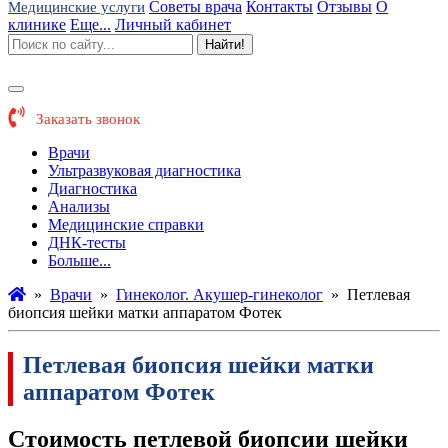
Советы врача
Контакты
Отзывы
О
Медицинские услуги
клинике
Еще...
Личный кабинет
Найти!
Заказать звонок
Врачи
Ультразвуковая диагностика
Диагностика
Анализы
Медицинские справки
ДНК-тесты
Больше...
»
Врачи
»
Гинеколог. Акушер-гинеколог
»
Петлевая
биопсия шейки матки аппаратом Фотек
Петлевая биопсия шейки матки
аппаратом Фотек
Стоимость петлевой биопсии шейки