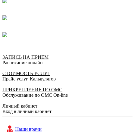
Отлично!
Уважаемое руководство клиники «Санталь» прошу
объявить благодарность доктору Давиденко Ольге
Николаевне. Доктор от Бога, компетентный,
внимательный, доктор, который работает на
результат, на благо пациенту. Я, просто считаю,
чудом, что на прием попала именно к Ольге
Николаевне. Также, хочется сказать большое
ЗАПИСЬ НА ПРИЕМ
спасибо ресепшн за отличную работу, вежливость,
Расписание онлайн
внимательность, компетентность. Осталась очень
довольна вашим центром. Пожелания всему
СТОИМОСТЬ УСЛУГ
коллективу сохранить всё это в нашем социуме.
Прайс услуг. Калькулятор
Благодарю!!! Процветания Вам!!!
Пациент, 27.09.2021
ПРИКРЕПЛЕНИЕ ПО ОМС
Обслуживание по ОМС On-line
Отлично!
Личный кабинет
Огромное спасибо врачу УЗИ Ольге Николаевне! За
Вход в личный кабинет
профессионализм, внимание и хорошее отношение.
Желаю здоровья и процветания сотрудникам
клиники Санталь.
Наши врачи
Пациент, 27.09.2021