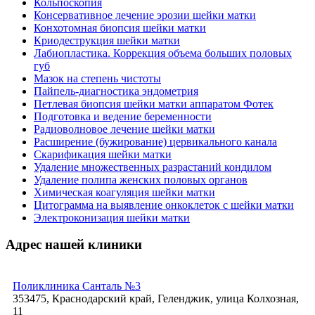
Кольпоскопия
Кристина, 14.08.2020
Консервативное лечение эрозии шейки матки
Конхотомная биопсия шейки матки
Криодеструкция шейки матки
Отлично!
Лабиопластика. Коррекция объема больших половых
Хотелось бы выразить огромную благодарность
губ
всему коллективу «Санталь», в частности Давиденко
Мазок на степень чистоты
Ольге Николаевне, настоящий профессионал своего
Пайпель-диагностика эндометрия
дела. Еще хотелось бы отличить Пугачёву Инну
Петлевая биопсия шейки матки аппаратом Фотек
Анатольевну, очень приятная и доброжелательная
Подготовка и ведение беременности
девушка, хорошо знает свою работу и замечательно
Радиоволновое лечение шейки матки
с ней справляется.
Расширение (бужирование) цервикального канала
Скарификация шейки матки
Благодарный пациент, 29.07.2020
Удаление множественных разрастаний кондилом
Удаление полипа женских половых органов
Отлично!
Химическая коагуляция шейки матки
Цитограмма на выявление онкоклеток с шейки матки
Ольга Николаевна мне очень понравилась, как
Электроконизация шейки матки
доктор. Внимательная, добрая, с юмором. Она
смотрела мою дочь, которая у такого специалиста
Адрес нашей клиники
была первый раз, и очень стеснялась. Ольга
Николаевна отнеслась с пониманием и терпением. В
процессе осмотра все рассказала и объяснила.
Спасибо доктору и клинике.
Поликлиника Санталь №3
Оксана Николаевна Хорошая, 03.12.2019
353475, Краснодарский край, Геленджик, улица Колхозная,
11