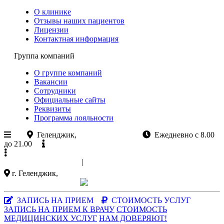
О клинике
Отзывы наших пациентов
Лицензии
Контактная информация
Группа компаний
О группе компаний
Вакансии
Сотрудники
Официальные сайты
Реквизиты
Программа лояльности
Геленджик,
ул.Колхозная 11
Ежедневно с 8.00
до 21.00
Официальный сайт
+7 (988)
521-03-33
|
+7 (86141)
5-15-47
г. Геленджик,
ул. Колхозная 11
Заказать звонок
|
MAX-мессенджер
ЗАПИСЬ НА ПРИЕМ
СТОИМОСТЬ УСЛУГ
ЗАПИСЬ НА ПРИЕМ К ВРАЧУ
СТОИМОСТЬ
МЕДИЦИНСКИХ УСЛУГ
НАМ ДОВЕРЯЮТ!