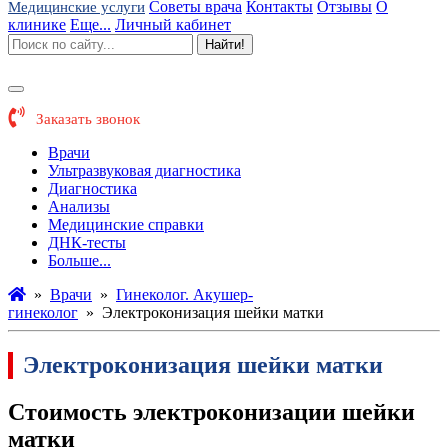
Советы врача
Контакты
Отзывы
О
Медицинские услуги
клинике
Еще...
Личный кабинет
Найти!
Заказать звонок
Врачи
Ультразвуковая диагностика
Диагностика
Анализы
Медицинские справки
ДНК-тесты
Больше...
»
Врачи
»
Гинеколог. Акушер-
гинеколог
»
Электроконизация шейки матки
Электроконизация шейки матки
Стоимость электроконизации шейки
матки