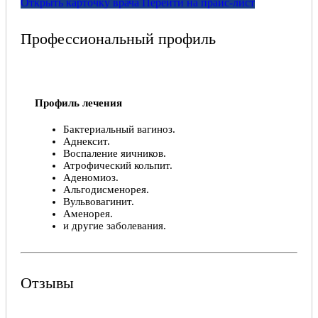
Открыть карточку врача
Перейти на прайс-лист
Профессиональный профиль
Профиль лечения
Бактериальный вагиноз.
Аднексит.
Воспаление яичников.
Атрофический кольпит.
Аденомиоз.
Альгодисменорея.
Вульвовагинит.
Аменорея.
и другие заболевания.
Профессиональная биография
Гомельский государственный медицинский
Отзывы
университет.
Лечебно-профилактическое дело, 2005 год.