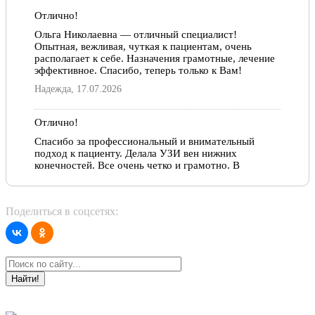
Отлично!
Акушерство и гинекология, 2006 год.
Ольга Николаевна — отличный специалист!
Ультразвуковая диагностика, 2014 год.
Опытная, вежливая, чуткая к пациентам, очень
располагает к себе. Назначения грамотные, лечение
эффективное. Спасибо, теперь только к Вам!
Надежда, 17.07.2026
Отлично!
Спасибо за профессиональный и внимательный
подход к пациенту. Делала УЗИ вен нижних
конечностей. Все очень четко и грамотно. В
следующий раз обязательно обращусь к этому
врачу. Еще раз спасибо!
Надия, 02.12.2022
Поделиться в соцсетях:
Отлично!
Уже несколько лет наблюдаюсь у Ольги Николаевны,
очень рада, что встретила такого чуткого,
Найти!
внимательного врача и большого профессионала!
Спасибо ей большое!
Елена, 27.04.2022