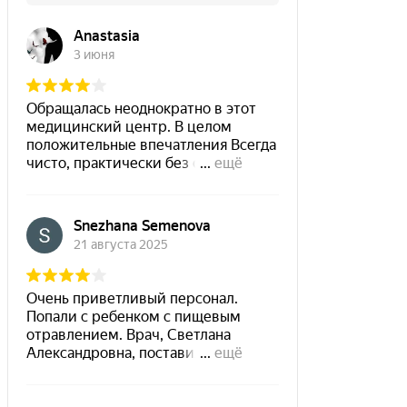
родов. Задавала много вопросов, уточняла. Осмотр
был безболезненный. Сразу на приеме сделали УЗИ.
Врач очень вежливая и внимательная. Анализы
пришли на электронку, не нужно ходить на
повторный приём, тк все оказалось в норме.
Рекомендую. В клинике и у Давиденко была первый
раз, все понравилось, приятный персонал, на
ресепшн и в клинике. Доброжелательные и
улыбчивые.. Большая редкость в наше время.
Лариса, 15.05.2021
Отлично!
Лучший доктор! Только к ней!
Евгения, 19.02.2021
Отлично!
Приехала сюда после отвратительного приема
ночью в городской гинекологии. Там меня послали
прямым текстом с кровотечением длиной в 9 дней.
Приехала в Санталь утром, успокоили, сделали
необходимое обследование, назначили адекватное
лечение, спасибо врачу Давиденко Ольге
Николаевне. Цены низкие, по сравнению с Москвой,