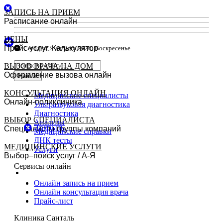
ЗАПИСЬ НА ПРИЕМ
Расписание онлайн
ЦЕНЫ
Прайс услуг. Калькулятор
Сегодня:
9 августа 2026, Воскресенье
ВЫЗОВ ВРАЧА НА ДОМ
Оформление вызова онлайн
Найти!
КОНСУЛЬТАЦИЯ ОНЛАЙН
Медицинские специалисты
Онлайн-поликлиника
Ультразвуковая диагностика
Диагностика
ВЫБОР СПЕЦИАЛИСТА
Анализы
Закрыть
Специалисты группы компаний
Медицинские справки
ДНК тесты
МЕДИЦИНСКИЕ УСЛУГИ
Услуги
Выбор–поиск услуг / А-Я
Сервисы онлайн
Онлайн запись на прием
Онлайн консультация врача
Прайс-лист
Клиника Санталь