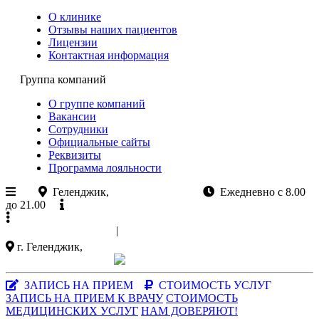
О клинике
Отзывы наших пациентов
Лицензии
Контактная информация
Группа компаний
О группе компаний
Вакансии
Сотрудники
Официальные сайты
Реквизиты
Программа лояльности
Геленджик,
ул.Колхозная 11
Ежедневно с 8.00
до 21.00
Официальный сайт
+7 (988)
521-03-33
|
+7 (86141)
5-15-47
г. Геленджик,
ул. Колхозная 11
Заказать звонок
|
MAX-мессенджер
ЗАПИСЬ НА ПРИЕМ
СТОИМОСТЬ УСЛУГ
ЗАПИСЬ НА ПРИЕМ К ВРАЧУ
СТОИМОСТЬ
МЕДИЦИНСКИХ УСЛУГ
НАМ ДОВЕРЯЮТ!