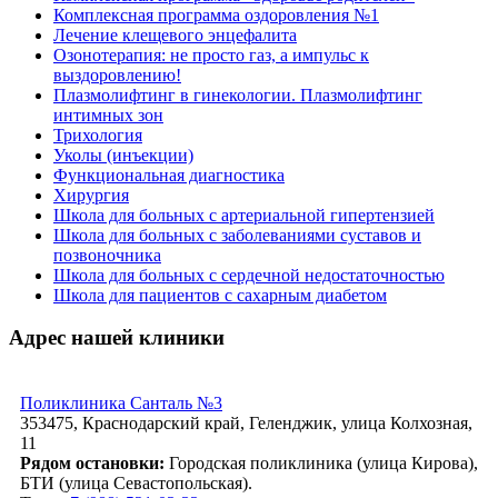
Комплексная программа оздоровления №1
Лечение клещевого энцефалита
Озонотерапия: не просто газ, а импульс к
выздоровлению!
Плазмолифтинг в гинекологии. Плазмолифтинг
интимных зон
Трихология
Уколы (инъекции)
Функциональная диагностика
Хирургия
Школа для больных с артериальной гипертензией
Школа для больных с заболеваниями суставов и
позвоночника
Школа для больных с сердечной недостаточностью
Школа для пациентов с сахарным диабетом
Адрес нашей клиники
Поликлиника Санталь №3
353475, Краснодарский край, Геленджик, улица Колхозная,
11
Рядом остановки:
Городская поликлиника (улица Кирова),
БТИ (улица Севастопольская).