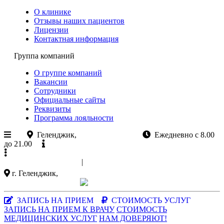
О клинике
Отзывы наших пациентов
Лицензии
Контактная информация
Группа компаний
О группе компаний
Вакансии
Сотрудники
Официальные сайты
Реквизиты
Программа лояльности
Геленджик,
ул.Колхозная 11
Ежедневно с 8.00
до 21.00
Официальный сайт
+7 (988)
521-03-33
|
+7 (86141)
5-15-47
г. Геленджик,
ул. Колхозная 11
Заказать звонок
|
MAX-мессенджер
ЗАПИСЬ НА ПРИЕМ
СТОИМОСТЬ УСЛУГ
ЗАПИСЬ НА ПРИЕМ К ВРАЧУ
СТОИМОСТЬ
МЕДИЦИНСКИХ УСЛУГ
НАМ ДОВЕРЯЮТ!