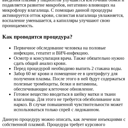
подавляется развитие микробов, негативно влияющих на
Отлично!
микрофлору влагалища. С помощью данной процедуры
Уважаемое руководство клиники «Санталь» прошу
активируется отток крови, слизистая влагалища увлажняется,
объявить благодарность доктору Давиденко Ольге
воспаление уменьшается, а капилляры улучшают свою
Николаевне. Доктор от Бога, компетентный,
проницаемость.
внимательный, доктор, который работает на
результат, на благо пациенту. Я, просто считаю,
Как проводится процедура?
чудом, что на прием попала именно к Ольге
Николаевне. Также, хочется сказать большое
спасибо ресепшн за отличную работу, вежливость,
Первичное обследование человека на половые
внимательность, компетентность. Осталась очень
инфекции, гепатит и ВИЧ-инфекцию.
довольна вашим центром. Пожелания всему
Осмотр и консультация врача. Также обязательно нужно
коллективу сохранить всё это в нашем социуме.
сдать общий анализ крови.
Благодарю!!! Процветания Вам!!!
Перед процедурой необходимо выпить 2 стакана воды.
Забор 60 мг крови и помещение ее в центрифугу для
Пациент, 27.09.2021
получения плазмы. После этого в ней будут содержаться
полезные тромбоциты, белки и витамины,
Отлично!
обеспечивающие клеточное обновление.
Готовое вещество вводиться в шейку матки и ткани
Огромное спасибо врачу УЗИ Ольге Николаевне! За
влагалища. Для этого не требуется обезболивание или
профессионализм, внимание и хорошее отношение.
наркоз. В случае повышенной чувствительности может
Желаю здоровья и процветания сотрудникам
использоваться только спрей с лидокаином.
клиники Санталь.
Пациент, 27.09.2021
Данную процедуру можно описать, как лечение инъекциями с
собственной плазмой. Процедура требует курсового