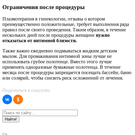
Ограничения после процедуры
Отлично!
Плазмотерапия в гинекологии, отзывы о котором
Хотелось бы выразить огромную благодарность
преимущественно положительные, требует выполнения ряда
всему коллективу «Санталь», в частности Давиденко
правил после своего проведения. Таким образом, в течение
Ольге Николаевне, настоящий профессионал своего
нескольких дней после процедуры женщине
нужно
дела. Еще хотелось бы отличить Пугачёву Инну
Анатольевну, очень приятная и доброжелательная
отказаться от интимной близости.
девушка, хорошо знает свою работу и замечательно
с ней справляется.
Также важно ежедневно подмываться жидким детским
мылом. Для промакивания интимной зоны лучше не
Благодарный пациент, 29.07.2020
использовать грубое полотенце. Вместо этого лучше
применять одноразовые бумажные полотенца. В течение
месяца после процедуры запрещается посещать бассейн, баню
Отлично!
или солярий, чтобы снизить риск осложнений от лечения.
Ольга Николаевна мне очень понравилась, как
доктор. Внимательная, добрая, с юмором. Она
Поделиться в соцсетях:
смотрела мою дочь, которая у такого специалиста
была первый раз, и очень стеснялась. Ольга
Николаевна отнеслась с пониманием и терпением. В
процессе осмотра все рассказала и объяснила.
Спасибо доктору и клинике.
Найти!
Оксана Николаевна Хорошая, 03.12.2019
Отлично!