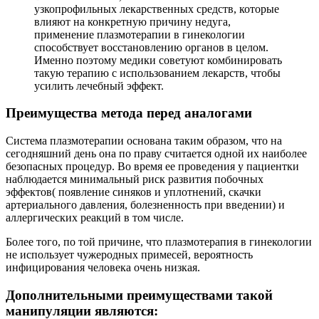
узкопрофильных лекарственных средств, которые
Врач очень вежливая и внимательная. Анализы
влияют на конкретную причину недуга,
пришли на электронку, не нужно ходить на
применение плазмотерапии в гинекологии
повторный приём, тк все оказалось в норме.
Рекомендую. В клинике и у Давиденко была первый
способствует восстановлению органов в целом.
раз, все понравилось, приятный персонал, на
Именно поэтому медики советуют комбинировать
ресепшн и в клинике. Доброжелательные и
такую терапию с использованием лекарств, чтобы
улыбчивые.. Большая редкость в наше время.
усилить лечебный эффект.
Лариса, 15.05.2021
Преимущества метода перед аналогами
Отлично!
Система плазмотерапии основана таким образом, что на
сегодняшний день она по праву считается одной их наиболее
Лучший доктор! Только к ней!
безопасных процедур. Во время ее проведения у пациентки
Евгения, 19.02.2021
наблюдается минимальный риск развития побочных
эффектов( появление синяков и уплотнений, скачки
артериального давления, болезненность при введении) и
Отлично!
аллергических реакций в том числе.
Приехала сюда после отвратительного приема
ночью в городской гинекологии. Там меня послали
Более того, по той причине, что плазмотерапия в гинекологии
прямым текстом с кровотечением длиной в 9 дней.
не использует чужеродных примесей, вероятность
Приехала в Санталь утром, успокоили, сделали
инфицирования человека очень низкая.
необходимое обследование, назначили адекватное
лечение, спасибо врачу Давиденко Ольге
Дополнительными преимуществами такой
Николаевне. Цены низкие, по сравнению с Москвой,
манипуляции являются:
что вообще огромный плюс. 10/10! Было бы больше