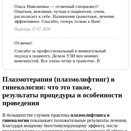
Ольга Николаевна — отличный специалист!
Ультразвуковая диагностика, 2014 год.
Опытная, вежливая, чуткая к пациентам, очень
располагает к себе. Назначения грамотные, лечение
эффективное. Спасибо, теперь только к Вам!
Надежда, 17.07.2026
Отлично!
Спасибо за профессиональный и внимательный
подход к пациенту. Делала УЗИ вен нижних
конечностей. Все очень четко и грамотно. В
следующий раз обязательно обращусь к этому
врачу. Еще раз спасибо!
Плазмотерапия (плазмолифтинг) в
Надия, 02.12.2022
гинекологии: что это такое,
Отлично!
результаты процедуры и особенности
Уже несколько лет наблюдаюсь у Ольги Николаевны,
проведения
очень рада, что встретила такого чуткого,
внимательного врача и большого профессионала!
В большинстве случаев практика
плазмолифтинга в
Спасибо ей большое!
гинекологии
показывает положительные результаты лечения.
Елена, 27.04.2022
Благодаря мощному биостимулирующему эффекту, после
введения плазмы у пациентов улучшается клеточный обмен и