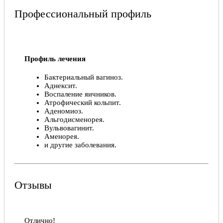
Профессиональный профиль
Профиль лечения
Бактериальный вагиноз.
Аднексит.
Воспаление яичников.
Атрофический кольпит.
Аденомиоз.
Альгодисменорея.
Вульвовагинит.
Аменорея.
и другие заболевания.
Профессиональная биография
Гомельский государственный медицинский
Отзывы
университет.
Лечебно-профилактическое дело, 2005 год.
Отлично!
Акушерство и гинекология, 2006 год.