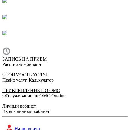
Ольга Николаевна очень чуткий, внимательный врач.
Отличный специалист. Я очень рада, что нашла
своего врача, теперь обращаюсь только к ней.
Алена, 27.11.2019
Отлично!
Очень хороший доктор!
Юлия , 10.10.2019
ЗАПИСЬ НА ПРИЕМ
Расписание онлайн
СТОИМОСТЬ УСЛУГ
Прайс услуг. Калькулятор
ПРИКРЕПЛЕНИЕ ПО ОМС
Обслуживание по ОМС On-line
Личный кабинет
Вход в личный кабинет
Наши врачи