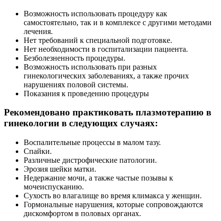
звёзд, поставила бы ещё больше.
Возможность использовать процедуру как
Ангелина, 22.09.2020
самостоятельно, так и в комплексе с другими методами
лечения.
Отлично!
Нет требований к специальной подготовке.
Нет необходимости в госпитализации пациента.
Пришла по отзывам к Давиденко Ольге Николаевне,
Безболезненность процедуры.
не разочарована. Давно не встречала такого
Возможность использовать при разных
приятного и адекватного доктора, корректное и
гинекологических заболеваниях, а также прочих
грамотное общение по существу без воды, чувство
нарушениях половой системы.
юмора, внешность шикарная. Клинике совет — не
Показания к проведению процедуры
отпустить такого специалиста.
Благодарная пациентка, 21.09.2020
Рекомендовано практиковать плазмотерапию в
гинекологии в следующих случаях:
Отлично!
Воспалительные процессы в малом тазу.
Самая лучшая врач на свете!
Спайки.
Мария, 18.08.2020
Различные дистрофические патологии.
Эрозия шейки матки.
Недержание мочи, а также частые позывы к
Отлично!
мочеиспусканию.
Давиденко О.Н. (гинеколог) очень внимательная,
Сухость во влагалище во время климакса у женщин.
приятная, располагающая, спасибо большое!
Гормональные нарушения, которые сопровождаются
дискомфортом в половых органах.
Кристина, 14.08.2020