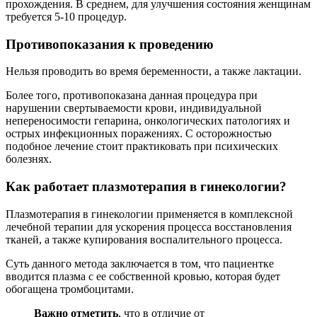
прохождения. В среднем, для улучшения состояния женщинам
Отлично!
требуется 5-10 процедур.
Добрый день! Хотела бы поделиться со всеми о
компетенции данного специалиста в ультразвуковой
Противопоказания к проведению
диагностике. Я сама не так давно стала обращаться
к Ольге Николаевне. И вот когда у меня моя коллега
Нельзя проводить во время беременности, а также лактации.
из Питера попросила контакт хорошего гинеколога,
я конечно дала координаты клиники. Хочу сказать
Более того, противопоказана данная процедура при
что Ольга Николаевна смогла сразу (по УЗИ)
нарушении свертываемости крови, индивидуальной
поставить точный диагноз (онкология). После ее
непереносимости гепарина, онкологических патологиях и
заключения мою коллегу погоняли по анализам и по
острых инфекционных поражениях. С осторожностью
врачам Геленджика. Говорили, да как гинеколог мог
подобное лечение стоит практиковать при психических
поставить диагноз онкологии? И только в Питере
болезнях.
подтвердили диагноз. Меня гордость взяла за Ольгу
Николаевну, когда коллега мне перезвонила и сказала
— твоя врач-УМНИЧКА! Мне дословно подтверди
Как работает плазмотерапия в гинекологии?
ее диагноз в клинике СПб. Спасибо Вам, Ольга
Николаевна! Сил вам и все благ!
Плазмотерапия в гинекологии применяется в комплексной
лечебной терапии для ускорения процесса восстановления
Ольга, 27.05.2021
тканей, а также купирования воспалительного процесса.
Отлично!
Суть данного метода заключается в том, что пациентке
вводится плазма с ее собственной кровью, которая будет
Выбирала врача по отзывам и близости к дому. На
обогащена тромбоцитами.
осмотр пришла без жалоб, обследоваться после
родов. Задавала много вопросов, уточняла. Осмотр
Важно отметить
, что в отличие от
был безболезненный. Сразу на приеме сделали УЗИ.