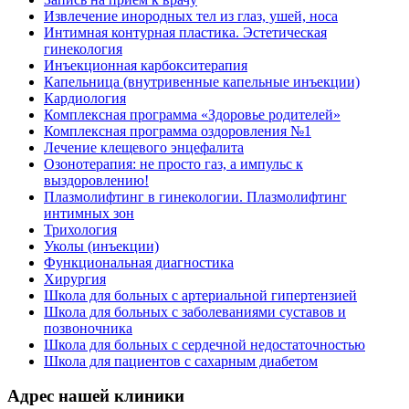
Извлечение инородных тел из глаз, ушей, носа
Интимная контурная пластика. Эстетическая
гинекология
Инъекционная карбокситерапия
Капельница (внутривенные капельные инъекции)
Кардиология
Комплексная программа «Здоровье родителей»
Комплексная программа оздоровления №1
Лечение клещевого энцефалита
Озонотерапия: не просто газ, а импульс к
выздоровлению!
Плазмолифтинг в гинекологии. Плазмолифтинг
интимных зон
Трихология
Уколы (инъекции)
Функциональная диагностика
Хирургия
Школа для больных с артериальной гипертензией
Школа для больных с заболеваниями суставов и
позвоночника
Школа для больных с сердечной недостаточностью
Школа для пациентов с сахарным диабетом
Адрес нашей клиники