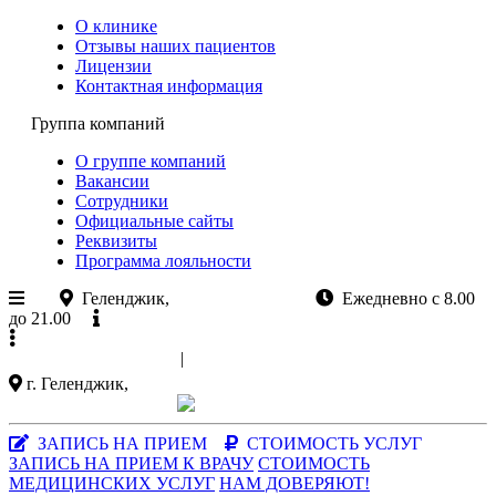
О клинике
Отзывы наших пациентов
Лицензии
Контактная информация
Группа компаний
О группе компаний
Вакансии
Сотрудники
Официальные сайты
Реквизиты
Программа лояльности
Геленджик,
ул.Колхозная 11
Ежедневно с 8.00
до 21.00
Официальный сайт
+7 (988)
521-03-33
|
+7 (86141)
5-15-47
г. Геленджик,
ул. Колхозная 11
Заказать звонок
|
MAX-мессенджер
ЗАПИСЬ НА ПРИЕМ
СТОИМОСТЬ УСЛУГ
ЗАПИСЬ НА ПРИЕМ К ВРАЧУ
СТОИМОСТЬ
МЕДИЦИНСКИХ УСЛУГ
НАМ ДОВЕРЯЮТ!