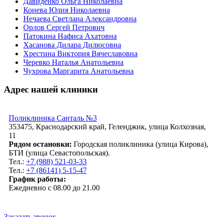
Давиденко Ольга Николаевна
Конева Юлия Николаевна
Нечаева Светлана Александровна
Орлов Сергей Петрович
Патокина Нафиса Ахатовна
Хасанова Дилара Дилюсовна
Хрестина Виктория Вячеславовна
Черевко Наталья Анатольевна
Чухрова Маргарита Анатольевна
Адрес нашей клиники
Поликлиника Санталь №3
353475, Краснодарский край, Геленджик, улица Колхозная,
11
Рядом остановки:
Городская поликлиника (улица Кирова),
БТИ (улица Севастопольская).
Тел.:
+7 (988) 521-03-33
Тел.:
+7 (86141) 5-15-47
График работы:
Ежедневно с 08.00 до 21.00
Заказать звонок