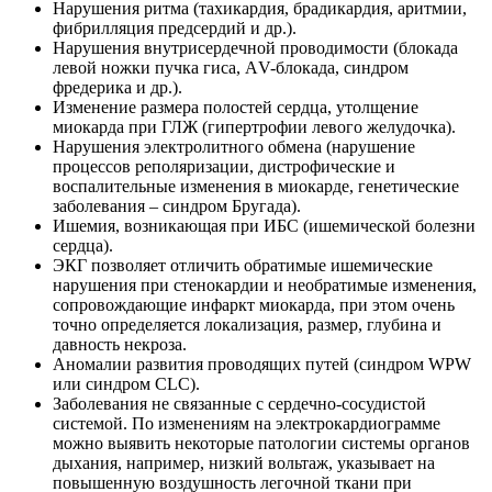
Нарушения ритма (тахикардия, брадикардия, аритмии,
фибрилляция предсердий и др.).
Нарушения внутрисердечной проводимости (блокада
левой ножки пучка гиса, АV-блокада, синдром
фредерика и др.).
Изменение размера полостей сердца, утолщение
миокарда при ГЛЖ (гипертрофии левого желудочка).
Нарушения электролитного обмена (нарушение
процессов реполяризации, дистрофические и
воспалительные изменения в миокарде, генетические
заболевания – синдром Бругада).
Ишемия, возникающая при ИБС (ишемической болезни
сердца).
ЭКГ позволяет отличить обратимые ишемические
нарушения при стенокардии и необратимые изменения,
сопровождающие инфаркт миокарда, при этом очень
точно определяется локализация, размер, глубина и
давность некроза.
Аномалии развития проводящих путей (синдром WPW
или синдром CLC).
Заболевания не связанные с сердечно-сосудистой
системой. По изменениям на электрокардиограмме
можно выявить некоторые патологии системы органов
дыхания, например, низкий вольтаж, указывает на
повышенную воздушность легочной ткани при