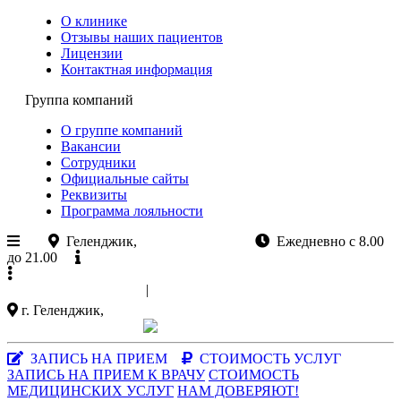
О клинике
Отзывы наших пациентов
Лицензии
Контактная информация
Группа компаний
О группе компаний
Вакансии
Сотрудники
Официальные сайты
Реквизиты
Программа лояльности
Геленджик,
ул.Колхозная 11
Ежедневно с 8.00
до 21.00
Официальный сайт
+7 (988)
521-03-33
|
+7 (86141)
5-15-47
г. Геленджик,
ул. Колхозная 11
Заказать звонок
|
MAX-мессенджер
ЗАПИСЬ НА ПРИЕМ
СТОИМОСТЬ УСЛУГ
ЗАПИСЬ НА ПРИЕМ К ВРАЧУ
СТОИМОСТЬ
МЕДИЦИНСКИХ УСЛУГ
НАМ ДОВЕРЯЮТ!