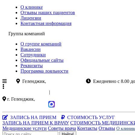
О клинике
Отзывы наших пациентов
Лицензии
Контактная информация
Группа компаний
О группе компаний
Вакансии
Сотрудники
Официальные сайты
Реквизиты
Программа лояльности
Геленджик,
ул.Колхозная 11
Ежедневно с 8.00 
+7 (988)
521-03-33
|
+7 (86141)
5-15-47
г. Геленджик,
ул. Колхозная 11
Заказать звонок
|
MAX-мессенджер
ЗАПИСЬ НА ПРИЕМ
СТОИМОСТЬ УСЛУГ
ЗАПИСЬ НА ПРИЕМ К ВРАЧУ
СТОИМОСТЬ МЕДИЦИНСК
Медицинские услуги
Советы врача
Контакты
Отзывы
О клиник
Найти!