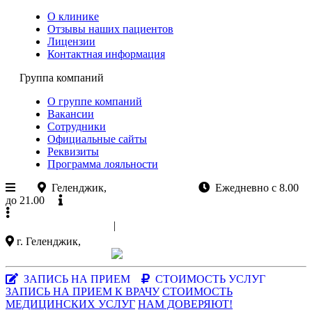
О клинике
Отзывы наших пациентов
Лицензии
Контактная информация
Группа компаний
О группе компаний
Вакансии
Сотрудники
Официальные сайты
Реквизиты
Программа лояльности
Геленджик,
ул.Колхозная 11
Ежедневно с 8.00
до 21.00
Официальный сайт
+7 (988)
521-03-33
|
+7 (86141)
5-15-47
г. Геленджик,
ул. Колхозная 11
Заказать звонок
|
MAX-мессенджер
ЗАПИСЬ НА ПРИЕМ
СТОИМОСТЬ УСЛУГ
ЗАПИСЬ НА ПРИЕМ К ВРАЧУ
СТОИМОСТЬ
МЕДИЦИНСКИХ УСЛУГ
НАМ ДОВЕРЯЮТ!