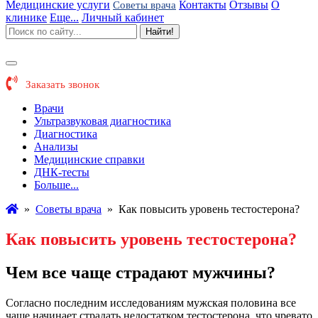
Медицинские услуги
Контакты
Отзывы
О
Советы врача
клинике
Еще...
Личный кабинет
Найти!
Заказать звонок
Врачи
Ультразвуковая диагностика
Диагностика
Анализы
Медицинские справки
ДНК-тесты
Больше...
»
Советы врача
»
Как повысить уровень тестостерона?
Как повысить уровень тестостерона?
Чем все чаще страдают мужчины?
Согласно последним исследованиям мужская половина все
чаще начинает страдать недостатком тестостерона, что чревато